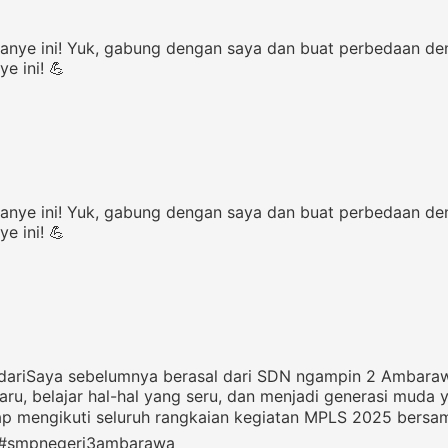
nye ini! Yuk, gabung dengan saya dan buat perbedaan de
 ini! 💪
nye ini! Yuk, gabung dengan saya dan buat perbedaan de
 ini! 💪
andariSaya sebelumnya berasal dari SDN ngampin 2 Ambara
hal-hal yang seru, dan menjadi generasi muda yang siap belajar dan b
𝑬𝑮𝑨!"Saya, naesha, siap mengikuti seluruh rangkaian kegiatan MP
#smpnegeri3ambarawa