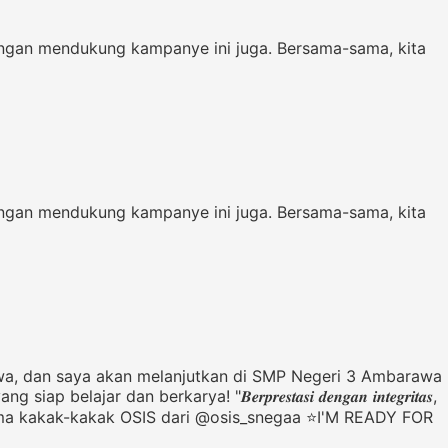
ngan mendukung kampanye ini juga. Bersama-sama, kita
ngan mendukung kampanye ini juga. Bersama-sama, kita
wa, dan saya akan melanjutkan di SMP Negeri 3 Ambarawa
erkarya! "𝑩𝒆𝒓𝒑𝒓𝒆𝒔𝒕𝒂𝒔𝒊 𝒅𝒆𝒏𝒈𝒂𝒏 𝒊𝒏𝒕𝒆𝒈𝒓𝒊𝒕𝒂𝒔,
LS 2025 bersama kakak-kakak OSIS dari @osis_snegaa ⭐I'M READY FOR