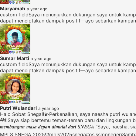
Maryamah
a year ago
custom fieldSaya menunjukkan dukungan saya untuk kampa
dapat menciptakan dampak positif—ayo sebarkan kampanye
Sumar Marti
a year ago
custom fieldSaya menunjukkan dukungan saya untuk kampa
dapat menciptakan dampak positif—ayo sebarkan kampanye
Putri Wulandari
a year ago
Halo Sobat Snega‼️💫Perkenalkan, saya naesha putri wul
🤩‼️Saya siap bertemu teman-teman baru dan lingkungan baru, belajar 
𝒎𝒆𝒎𝒃𝒂𝒏𝒈𝒖𝒏 𝒎𝒂𝒔𝒂 𝒅𝒆𝒑𝒂𝒏 𝒅𝒊𝒎𝒖𝒍𝒂𝒊 𝒅𝒂𝒓𝒊 𝑺
MPLS SNEGA 2025!#mpls2025snega#osissmpnegeri3amb