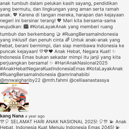
anak tumbuh dalam pelukan kasih sayang, pendidikan
yang bermutu, dan lingkungan yang aman serta ramah
anak. 💖 Karena di tangan mereka, harapan dan kejayaan
negeri ini bersinar terang! 💖 Mari kita bersama-sama
wujudkan: 🏙️ #KotaLayakAnak yang memberi ruang
tumbuh dan berkembang 🤝 #RuangBersamaIndonesia
yang inklusif dan penuh cinta 🌈 Untuk anak-anak yang
hebat, berani bermimpi, dan siap membawa Indonesia ke
puncak kejayaan! 💛💙❤️ Anak Hebat, Negara Kuat! ✨
Indonesia Emas bukan sekadar mimpi itu janji yang kita
perjuangkan bersama! ✨ #HariAnakNasional2025
#AnakHebatNegaraKuatIndonesiaEmas #KotaLayakAnak
#RuangBersamaIndonesia @amrinahabibi
@mnwalghariby22 @mth.fahmi @celliaanastassya
kang Nana
a year ago
🎊🎈 SELAMAT HARI ANAK NASIONAL 2025! 🎈🎊 💫 Anak
Hebat, Indonesia Kuat Menuju Indonesia Emas 2045! 💫