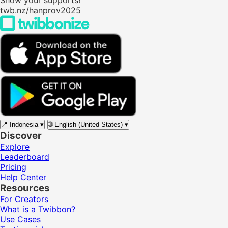
Show your supports!
twb.nz/hanprov2025
📍
Indonesia
▾
🌐
English (United States)
▾
Discover
Explore
Leaderboard
Pricing
Help Center
Resources
For Creators
What is a Twibbon?
Use Cases