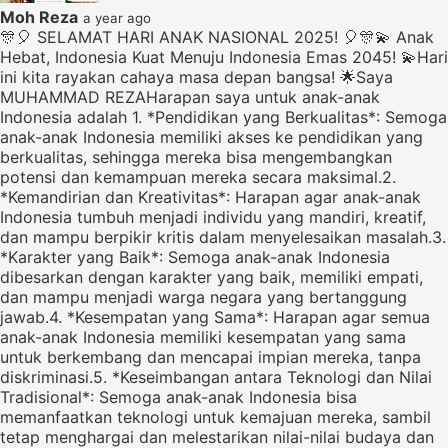
Moh Reza
a year ago
🎊🎈 SELAMAT HARI ANAK NASIONAL 2025! 🎈🎊💫 Anak
Hebat, Indonesia Kuat Menuju Indonesia Emas 2045! 💫Hari
ini kita rayakan cahaya masa depan bangsa! 🌟Saya
MUHAMMAD REZAHarapan saya untuk anak-anak
Indonesia adalah 1. *Pendidikan yang Berkualitas*: Semoga
anak-anak Indonesia memiliki akses ke pendidikan yang
berkualitas, sehingga mereka bisa mengembangkan
potensi dan kemampuan mereka secara maksimal.2.
*Kemandirian dan Kreativitas*: Harapan agar anak-anak
Indonesia tumbuh menjadi individu yang mandiri, kreatif,
dan mampu berpikir kritis dalam menyelesaikan masalah.3.
*Karakter yang Baik*: Semoga anak-anak Indonesia
dibesarkan dengan karakter yang baik, memiliki empati,
dan mampu menjadi warga negara yang bertanggung
jawab.4. *Kesempatan yang Sama*: Harapan agar semua
anak-anak Indonesia memiliki kesempatan yang sama
untuk berkembang dan mencapai impian mereka, tanpa
diskriminasi.5. *Keseimbangan antara Teknologi dan Nilai
Tradisional*: Semoga anak-anak Indonesia bisa
memanfaatkan teknologi untuk kemajuan mereka, sambil
tetap menghargai dan melestarikan nilai-nilai budaya dan